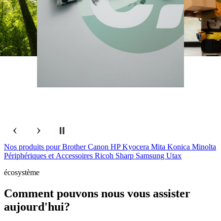
‹
›
⏸
Nos produits pour
Brother
Canon
HP
Kyocera Mita
Konica Minolta
Périphériques et Accessoires
Ricoh
Sharp
Samsung
Utax
écosystème
Comment pouvons nous vous assister
aujourd'hui?